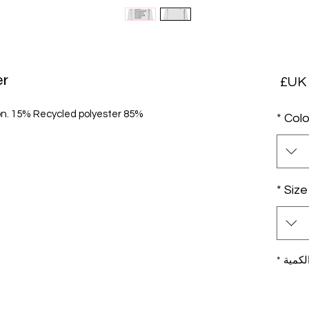
er
السعر
85% Organic Ring-spun combed cotton. 15% Recycled polyester.
*
Colo
*
Size
لكمية
*