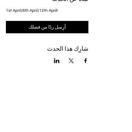
1st April/8th April/12th April! 
أرِسل ردًا من فضلك
شارِك هذا الحدث