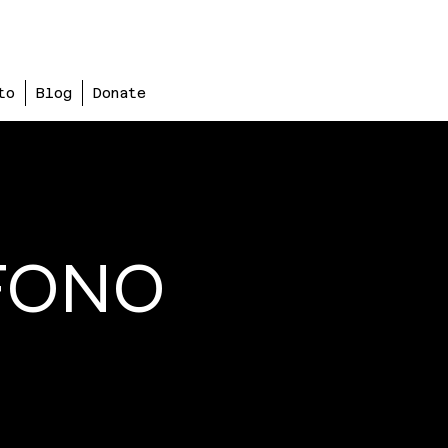
to
Blog
Donate
EFONO