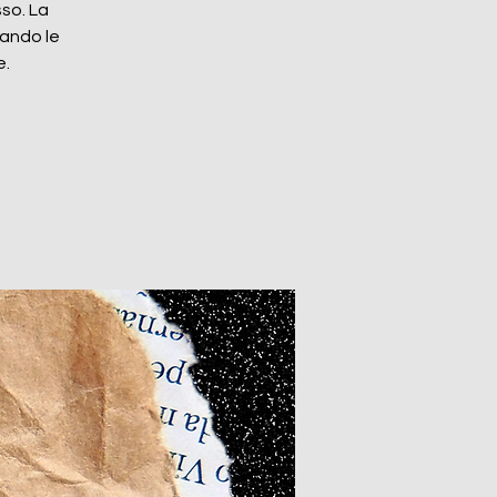
sso. La
sando le
e.