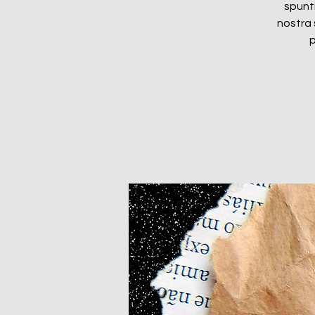
spunti
nostra 
p