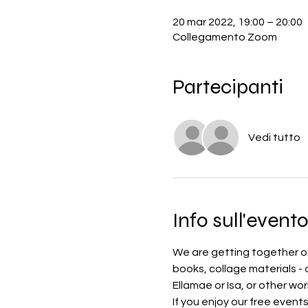
20 mar 2022, 19:00 – 20:00
Collegamento Zoom
Partecipanti
Vedi tutto
Info sull'event
We are getting together onc
books, collage materials -
Ellamae or Isa, or other wor
If you enjoy our free event