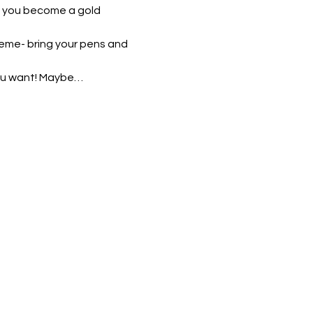
if you become a gold 
eme- bring your pens and 
 you want! Maybe…