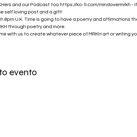
KHers and our Podcast too 
https://ko-fi.com/mindovermrkh 
- 
self loving post and a gift!
 8pm U.K. Time is going to have a poetry and affirmations th
MRKH through poetry and more.
 time with us to create whatever piece of MRKH art or writing
to evento