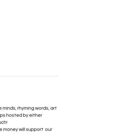
 minds, rhyming words, art 
ps hosted by either 
uch!
 money will support  our 