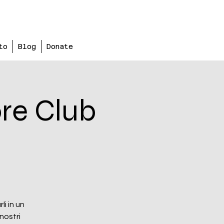
to
Blog
Donate
re Club
li in un
nostri